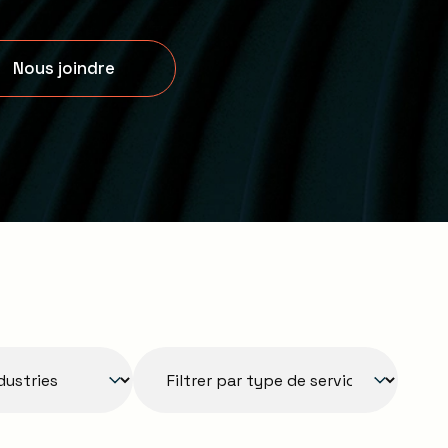
Nous joindre
tries
Filtre - Type de service
Select content