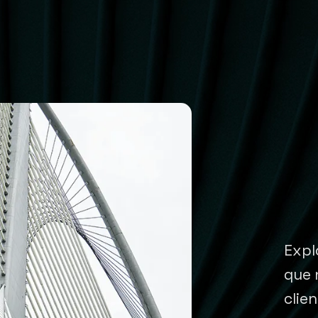
Expl
que 
clien