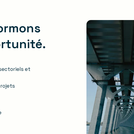
formons
rtunité.
ectoriels et
rojets
e