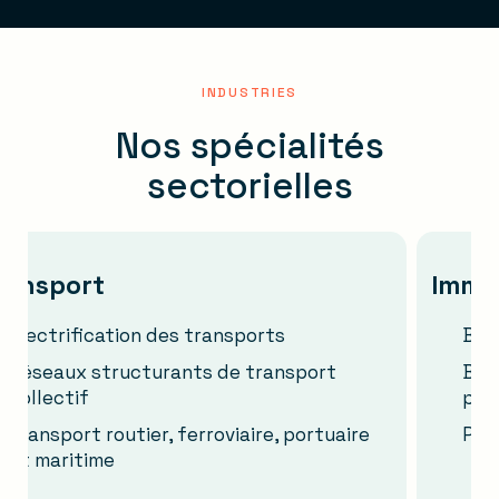
INDUSTRIES
Nos spécialités
sectorielles
nsport
Immobil
ectrification des transports
Bâtime
seaux structurants de transport
Bâtimen
llectif
public
ansport routier, ferroviaire, portuaire
Projet
 maritime